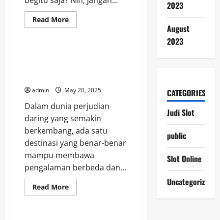
begitu saja? Nih, jangan...
2023
Read
Read More
more
August
Judi Slot
about
Jangan
2023
Menyerah
Saat
Raih Rejeki Melimpah di Situs
Kehilangan
Slot Gacor yang Bikin Kamu
Peluang
Karena
Ketagihan!
Pantang
Menyerah
admin
May 20, 2025
CATEGORIES
Lebih
Berarti!
Dalam dunia perjudian
Judi Slot
daring yang semakin
berkembang, ada satu
public
destinasi yang benar-benar
mampu membawa
Slot Online
pengalaman berbeda dan...
Uncategorized
Read
Read More
more
Judi Slot
about
Raih
Rejeki